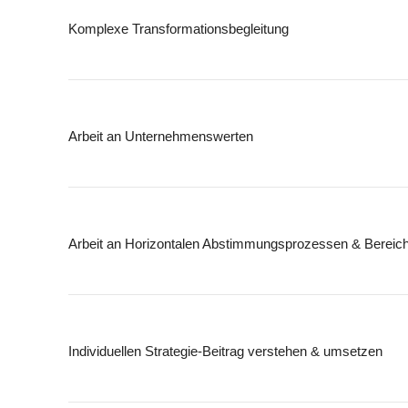
Komplexe Transformationsbegleitung
Transformationsprozesse effizient steuern, strategisches Alignm
sichern und das Management sowie die Teams befähigen,
Veränderungen nachhaltig umzusetzen.
Arbeit an Unternehmenswerten
So sind wir mit einem Energieversorger (1.000 MA) vorge
Unternehmenswerte entwickeln, die Kultur stärken und Orientier
bieten, indem sie in den Arbeitsalltag integriert und von der
Belegschaft aktiv gelebt werden.
Arbeit an Horizontalen Abstimmungsprozessen & Bereich
So sind wir mit einem Telekommunikationsanbieter (200 M
vorgegangen
Abstimmungsprozesse optimieren und klare Bereichsstrategien
entwickeln, um die Zusammenarbeit zu fördern und die Effizienz
steigern.
Individuellen Strategie-Beitrag verstehen & umsetzen
So sind wir mit einem Software-Entwicklungsunternehmen 
MA) vorgegangen