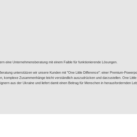
 Kern eine Unternehmensberatung mit einem Faible für funktionierende Lösungen.
 Beratung unterstützen wir unsere Kunden mit "One Little Difference": einer Premium-Powerp
lfen, komplexe Zusammenhänge leicht verständlich auszudrücken und darzustellen. One Little
signern aus der Ukraine und liefert damit einen Beitrag für Menschen in herausfordernden Le