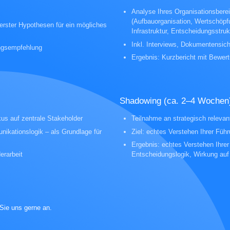
Analyse Ihres Organisationsbere
(Aufbauorganisation, Wertschöp
 erster Hypothesen für ein mögliches
Infrastruktur, Entscheidungsstruk
Inkl. Interviews, Dokumentensic
ungsempfehlung
Ergebnis: Kurzbericht mit Bewe
Shadowing (ca. 2–4 Wochen
us auf zentrale Stakeholder
Teilnahme an strategisch releva
nikationslogik – als Grundlage für
Ziel: echtes Verstehen Ihrer Führ
Ergebnis: echtes Verstehen Ihre
erarbeit
Entscheidungslogik, Wirkung auf
 Sie uns gerne an.