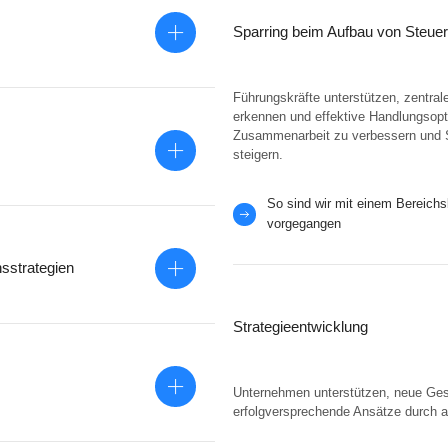
Sparring beim Aufbau von Steu
ent
Führungskräfte unterstützen, zentra
erkennen und effektive Handlungsopt
Zusammenarbeit zu verbessern und S
steigern.
gangen
So sind wir mit einem Bereichsl
ung
vorgegangen
sstrategien
A)
Strategieentwicklung
 zu
Unternehmen unterstützen, neue Gesch
erfolgversprechende Ansätze durch a
(1.000