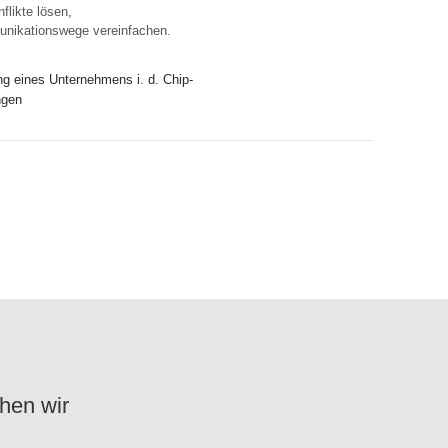
flikte lösen,
nikationswege vereinfachen.
ung eines Unternehmens i. d. Chip-
ngen
hen wir