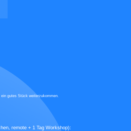
der ein gutes Stück weiterzukommen.
hen, remote + 1 Tag Workshop):