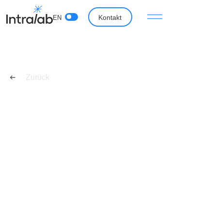
Kontakt
EN
Zurück
Organisationsdesign &
Strategieentwicklung
Wir sorgen dafür, dass Strategie und
Organisationsumgebung bestmöglich Hand in Hand
gehen. Gemeinsam entwerfen wir das passende
Design, pilotieren und rollen es aus. Im Regelbetrieb
unterstützen wir bei der Schärfung des Designs.