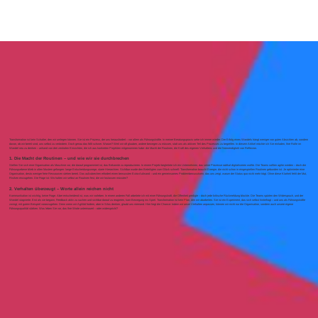
Transformation ist kein Schalter, den wir umlegen können. Sie ist ein Prozess, der uns herausfordert – vor allem als Führungskräfte. In meiner Beratungspraxis sehe ich immer wieder: Der Erfolg eines Wandels hängt weniger von guten Absichten ab, sondern
davon, ob wir bereit sind, uns selbst zu verändern. Doch genau das fällt schwer. Warum? Weil wir oft glauben, andere bewegen zu müssen, statt uns als aktiven Teil des Prozesses zu begreifen. In diesem Artikel möchte ich Sie einladen, Ihre Rolle im
Wandel neu zu denken – anhand von drei zentralen Einsichten, die ich aus konkreten Projekten mitgenommen habe: die Macht der Routinen, die Kraft des eigenen Verhaltens und die Notwendigkeit von Reflexion.
1. Die Macht der Routinen – und wie wir sie durchbrechen
Stellen Sie sich eine Organisation als Maschine vor, die darauf programmiert ist, das Bekannte zu reproduzieren. In einem Projekt begleitete ich ein Unternehmen, das seine Prozesse radikal digitalisieren wollte. Die Teams sollten agiler werden – doch die
Führungsebene blieb in alten Mustern gefangen: lange Entscheidungswege, starre Hierarchien. Sichtbar wurde den Beteiligten zum Glück schnell: Transformation braucht Energie, die nicht schon in eingespielten Routinen gebunden ist. Je optimierter eine
Organisation, desto weniger freie Ressourcen stehen bereit. Das aufzubrechen erfordert einen bewussten Extra-Aufwand – und ein gemeinsames Problembewusstsein, das uns zeigt, warum der Status quo nicht mehr trägt. Ohne diese Klarheit fehlt der Mut,
Risiken einzugehen. Die Frage ist: Wo halten wir selbst an Routinen fest, die wir loslassen müssten?
2. Verhalten überzeugt – Worte allein reichen nicht
Kommunikation ist wichtig, keine Frage. Aber entscheidend ist, was wir vorleben. In einem anderen Fall arbeitete ich mit einer Führungskraft, die Offenheit predigte – doch jede kritische Rückmeldung blockte. Die Teams spürten den Widerspruch, und der
Wandel stagnierte. Erst als sie begann, Feedback aktiv zu suchen und sichtbar darauf zu reagieren, kam Bewegung ins Spiel. Transformation ist kein Plan, den wir abarbeiten. Sie ist ein Experiment, das sich selbst hinterfragt – und uns als Führungskräfte
zwingt, mit gutem Beispiel voranzugehen. Denn wenn wir Agilität fordern, aber in Silos denken, glaubt uns niemand. Hier liegt die Chance: Indem wir unser Verhalten anpassen, können wir nicht nur die Organisation, sondern auch unsere eigene
Führungsqualität stärken. Was leben Sie vor, das Ihre Worte untermauert – oder widerspricht?