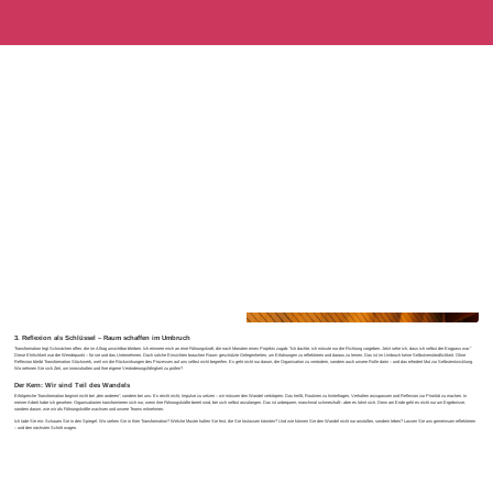
3. Reflexion als Schlüssel – Raum schaffen im Umbruch
Transformation legt Schwächen offen, die im Alltag unsichtbar bleiben. Ich erinnere mich an eine Führungskraft, die nach Monaten eines Projekts zugab: "Ich dachte, ich müsste nur die Richtung vorgeben. Jetzt sehe ich, dass ich selbst der Engpass war."
Diese Ehrlichkeit war der Wendepunkt – für sie und das Unternehmen. Doch solche Einsichten brauchen Raum: geschützte Gelegenheiten, um Erfahrungen zu reflektieren und daraus zu lernen. Das ist im Umbruch keine Selbstverständlichkeit. Ohne
Reflexion bleibt Transformation Stückwerk, weil wir die Rückwirkungen des Prozesses auf uns selbst nicht begreifen. Es geht nicht nur darum, die Organisation zu verändern, sondern auch unsere Rolle darin – und das erfordert Mut zur Selbstentwicklung.
Wo nehmen Sie sich Zeit, um innezuhalten und Ihre eigene Veränderungsfähigkeit zu prüfen?
Der Kern: Wir sind Teil des Wandels
Erfolgreiche Transformation beginnt nicht bei „den anderen", sondern bei uns. Es reicht nicht, Impulse zu setzen – wir müssen den Wandel verkörpern. Das heißt, Routinen zu hinterfragen, Verhalten anzupassen und Reflexion zur Priorität zu machen. In
meiner Arbeit habe ich gesehen: Organisationen transformieren sich nur, wenn ihre Führungskräfte bereit sind, bei sich selbst anzufangen. Das ist unbequem, manchmal schmerzhaft– aber es lohnt sich. Denn am Ende geht es nicht nur um Ergebnisse,
sondern darum, wie wir als Führungskräfte wachsen und unsere Teams mitnehmen.
Ich lade Sie ein: Schauen Sie in den Spiegel. Wo stehen Sie in Ihrer Transformation? Welche Muster halten Sie fest, die Sie loslassen könnten? Und wie können Sie den Wandel nicht nur anstoßen, sondern leben? Lassen Sie uns gemeinsam reflektieren
– und den nächsten Schritt wagen.