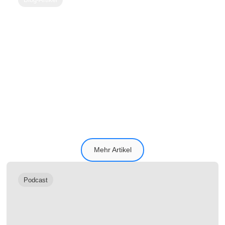
Transformationskompetenz aufbauen:
Warum manche Organisationen
plötzlich ganz anders handeln
Mehr Artikel
Podcast