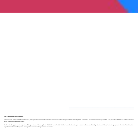
Gute Entscheidung, gute Umsetzung
Natürlich lassen sich nicht alle Auswahlprozesse perfekt gestalten. Unterschiedliche Rollen, widersprüchliche Erwartungen und hoher Zeitdruck gehören zur Realität – besonders in Veränderungsvorhaben. Aber genau deshalb lohnt sich ein bewusster Blick
auf die eigene Entscheidungsarchitektur.
Wer Entscheidungsprozesse konsequent als Teil organisationaler Steuerung denkt, erhöht nicht nur die Qualität einzelner Auswahlentscheidungen – sondern verbessert die Grundlage für wirksame Strategieumsetzung insgesamt. Denn eine Transformation
beginnt nicht erst mit dem Projektstart. Sie beginnt mit der Entscheidung, wem man sie anvertraut.