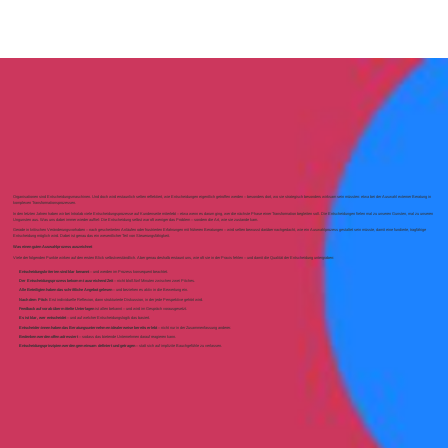
Organisationen sind Entscheidungsmaschinen. Und doch wird erstaunlich selten reflektiert, wie Entscheidungen eigentlich getroffen werden – besonders dort, wo sie strategisch besonders wirksam sein müssten: etwa bei der Auswahl externer Beratung in
komplexen Transformationsprozessen.
In den letzten Jahren haben wir bei Intralab viele Entscheidungsprozesse auf Kundenseite miterlebt – etwa wenn es darum ging, wer die nächste Phase einer Transformation begleiten soll. Die Entscheidungen fielen mal zu unseren Gunsten, mal zu unseren
Ungunsten aus. Was uns dabei immer wieder auffiel: Die Entscheidung selbst war oft weniger das Problem – sondern die Art, wie sie zustande kam.
Gerade in kritischen Veränderungsvorhaben – nach gescheiterten Anläufen oder frustrierten Erfahrungen mit früheren Beratungen – wird selten bewusst darüber nachgedacht, wie ein Auswahlprozess gestaltet sein müsste, damit eine fundierte, tragfähige
Entscheidung möglich wird. Dabei ist genau das ein wesentlicher Teil von Steuerungsfähigkeit.
Was einen guten Auswahlprozess auszeichnet
Viele der folgenden Punkte wirken auf den ersten Blick selbstverständlich. Aber genau deshalb erstaunt uns, wie oft sie in der Praxis fehlen – und damit die Qualität der Entscheidung untergraben:
Entscheidungskriterien sind klar benannt
– und werden im Prozess konsequent beachtet.
Der Entscheidungsprozess bekommt ausreichend Zeit
– nicht bloß fünf Minuten zwischen zwei Pitches.
Alle Beteiligten haben das schriftliche Angebot gelesen
– und beziehen es aktiv in die Bewertung ein.
Nach dem Pitch
: Erst individuelle Reflexion, dann strukturierte Diskussion, in der jede Perspektive gehört wird.
Feedback auf vorab übermittelte Unterlagen
ist allen bekannt – und wird im Gespräch vorausgesetzt.
Es ist klar, wer entscheidet
– und auf welcher Entscheidungslogik das basiert.
Entscheider:innen haben das Beratungsunternehmen idealerweise bereits erlebt
– nicht nur in der Zusammenfassung anderer.
Bedenken werden offen adressiert
– sodass das bietende Unternehmen darauf reagieren kann.
Entscheidungsprinzipien werden gemeinsam definiert und getragen
– statt sich auf implizite Bauchgefühle zu verlassen.