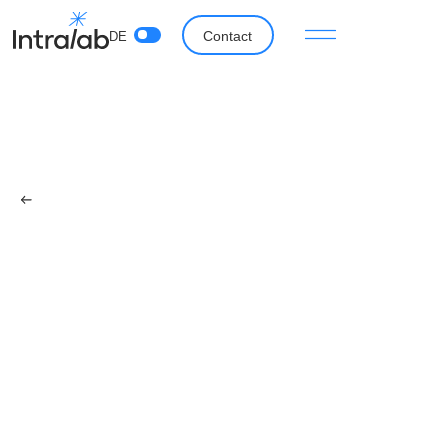
Contact
DE
Zurück
Effektive und outcome-
orientierte Meetings:
Praktische Tipps für
Führungskräfte