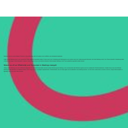
Meetings sind ein unverzichtbares Element im Geschäftsalltag, doch oft werden sie als ineffektiv und zeitraubend empfunden.
Dabei können Meetings durch zwei wesentliche Hebel produktiver gestaltet werden: Erstens durch eine Veränderung der Meetingkultur und zweitens durch die Verbesserung der Mechanik, die hinter Meetings steckt. Das Thema kulturelle Veränderung haben
wir bereits im vorigen Artikel behandelt. In diesem Artikel zeigen wir nun, mit welchen einfachen Stellschrauben Meetings in der Praxis produktiver gestaltet werden können.
Warum es oft an Effektivität und Outcomes in Meetings mangelt
Häufig werden Meetings als nicht zielführend wahrgenommen. Zentrale Gründe dafür sind eine unklare Zielsetzung des Meetings, eine unstrukturierte oder fehlende Agenda sowie ein unbedachter Teilnehmendenkreis. Darüber hinaus kann eine fehlende
Meeting-Etikette ebenfalls zu Problemen führen. Diese zeigt sich u.a. an häufiger Unpünktlichkeit, Teilnehmenden, die am Handy tippen und unvorbereitet in das Meeting kommen. Um hier einen Unterschied zu machen, reicht es, einige Stellschrauben zu
bewegen, die wir uns jetzt näher ansehen.